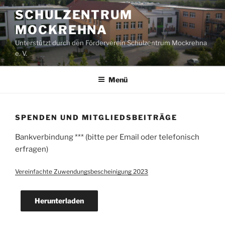
Zum
SCHULZENTRUM
Inhalt
MOCKREHNA
springen
Unterstützt durch den Förderverein Schulzentrum Mockrehna
e. V.
Menü
SPENDEN UND MITGLIEDSBEITRÄGE
Bankverbindung *** (bitte per Email oder telefonisch
erfragen)
Vereinfachte Zuwendungsbescheinigung 2023
Herunterladen